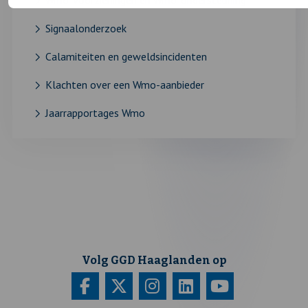
Signaalonderzoek
Calamiteiten en geweldsincidenten
Klachten over een Wmo-aanbieder
Jaarrapportages Wmo
Volg GGD Haaglanden op
Bezoek
Deze
Bezoek
Deze
Bezoek
Deze
Bezoek
Deze
Bezoek
Deze