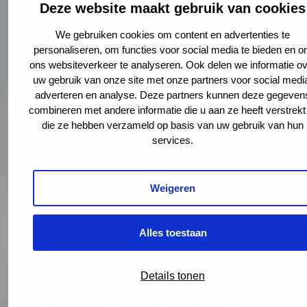
met
Deze website maakt gebruik van cookies
informatie
over
(070) 353 72 24
We gebruiken cookies om content en advertenties te
personaliseren, om functies voor social media te bieden en 
Maandag t/m vrijdag van 9.00 tot 17.00 uur
ons websiteverkeer te analyseren. Ook delen we informatie ov
uw gebruik van onze site met onze partners voor social medi
Meld een calamiteit of geweldsincident
adverteren en analyse. Deze partners kunnen deze gegeven
Stel een vraag over een (mogelijke) calamiteit
combineren met andere informatie die u aan ze heeft verstrekt
Stel een vraag over een ander onderwerp
die ze hebben verzameld op basis van uw gebruik van hun
services.
toezicht Wmo
Weigeren
Meer over Wmo Toezicht
Alles toestaan
Details tonen
Toezicht Wmo van GGD Haaglanden
Wmo-voorzieningen en Wmo-ondersteuning