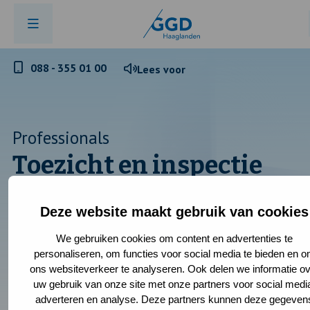
Telefoonnummer
088 - 355 01 00
Lees voor
GGD
Haaglanden
Professionals
Toezicht en inspectie
Deze website maakt gebruik van cookies
We gebruiken cookies om content en advertenties te
GGD Haaglanden houdt toezicht op de kwaliteit van de
personaliseren, om functies voor social media te bieden en 
kinderopvang, de Wmo-voorzieningen en Wmo-ondersteuning.
ons websiteverkeer te analyseren. Ook delen we informatie ov
Ook doen we inspecties bij tattoo- en piercingshops in de
uw gebruik van onze site met onze partners voor social medi
regio en geven hiervoor namens het Ministerie van VWS de
adverteren en analyse. Deze partners kunnen deze gegeven