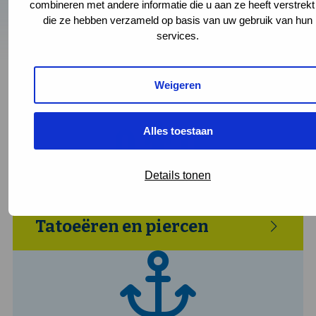
vergunningen af.
combineren met andere informatie die u aan ze heeft verstrekt
die ze hebben verzameld op basis van uw gebruik van hun
Lees hieronder meer over de werkwijze.
services.
Weigeren
Inspectie kinderopvang
Alles toestaan
Details tonen
Tatoeëren en piercen