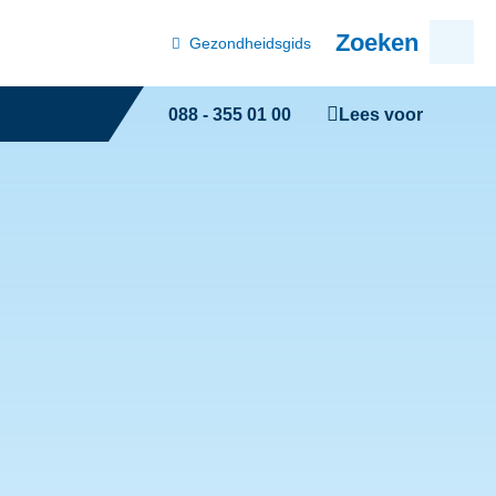
Zoeken
Deze
Gezondheidsgids
link
opent
in
een
Telefoonnummer
088 - 355 01 00
Lees voor
nieuw
tabblad
GGD
Haaglanden