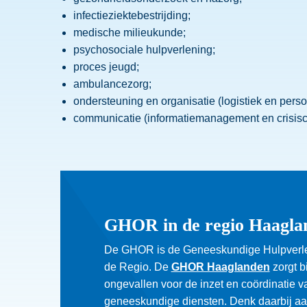
infectieziektebestrijding;
medische milieukunde;
psychosociale hulpverlening;
proces jeugd;
ambulancezorg;
ondersteuning en organisatie (logistiek en perso
communicatie (informatiemanagement en crisis
GHOR in de regio Haagla
De GHOR is de Geneeskundige Hulpverlen
Deze
de Regio. De
GHOR Haaglanden
zorgt b
link
ongevallen voor de inzet en coördinatie v
opent
geneeskundige diensten. Denk daarbij a