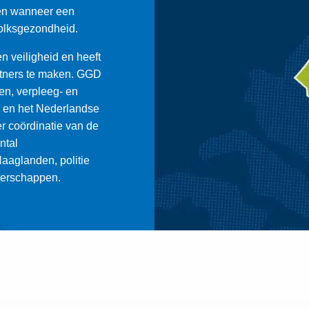
en wanneer een
 volksgezondheid.
n veiligheid en heeft
d
rtners te maken. GGD
n, verpleeg- en
o en het Nederlandse
 coördinatie van de
ntal
aaglanden, politie
terschappen.