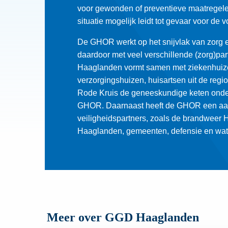
in
voor gewonden of preventieve maatregel
een
situatie mogelijk leidt tot gevaar voor de
nieuw
De GHOR werkt op het snijvlak van zorg e
tabbla
daardoor met veel verschillende (zorg)pa
Haaglanden vormt samen met ziekenhuize
verzorgingshuizen, huisartsen uit de regi
Rode Kruis de geneeskundige keten onder
GHOR. Daarnaast heeft de GHOR een aa
veiligheidspartners, zoals de brandweer H
Haaglanden, gemeenten, defensie en wa
Meer over GGD Haaglanden