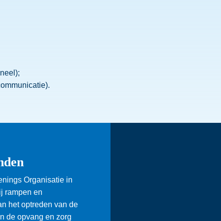
neel);
communicatie).
nden
ings Organisatie in
ij rampen en
an het optreden van de
an de opvang en zorg