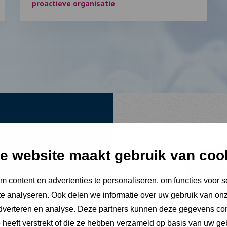
proactieve organisatie
d als
e website maakt gebruik van coo
bliek goed. De GGD
arden voor een gezond
 content en advertenties te personaliseren, om functies voor s
ars gezondheid, daar
e analyseren. Ook delen we informatie over uw gebruik van onz
vloed overstijgt.
adverteren en analyse. Deze partners kunnen deze gegevens c
 gemeenten in
e heeft verstrekt of die ze hebben verzameld op basis van uw ge