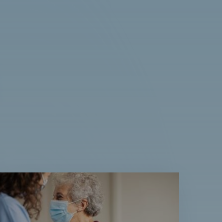
ees
erder
ver:
.