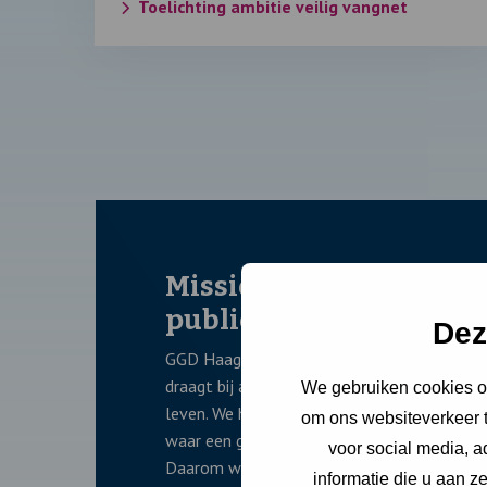
Toelichting ambitie veilig vangnet
Missie 2030: Gezondhei
publiek goed
Dez
GGD Haaglanden ziet gezondheid als een pu
draagt bij aan de maatschappelijke voorwa
We gebruiken cookies om
leven. We hebben een gedeeld belang in elka
om ons websiteverkeer t
waar een goede gezondheid de individuele in
voor social media, 
Daarom werkt de GGD in opdracht van de 9
informatie die u aan z