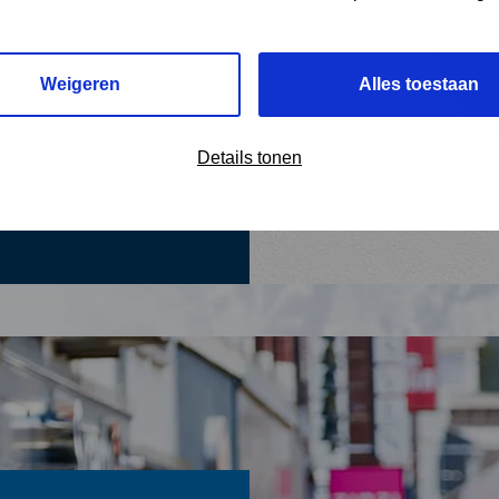
f aan een goede
gedurende hun gehele
Weigeren
Alles toestaan
Details tonen