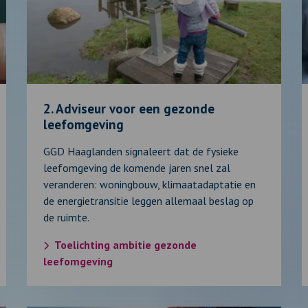
Adviseur
R
voor
p
een
a
gezonde
p
leefomgeving
p
g
2. Adviseur voor een gezonde
leefomgeving
GGD Haaglanden signaleert dat de fysieke
leefomgeving de komende jaren snel zal
veranderen: woningbouw, klimaatadaptatie en
de energietransitie leggen allemaal beslag op
de ruimte.
Toelichting ambitie gezonde
leefomgeving