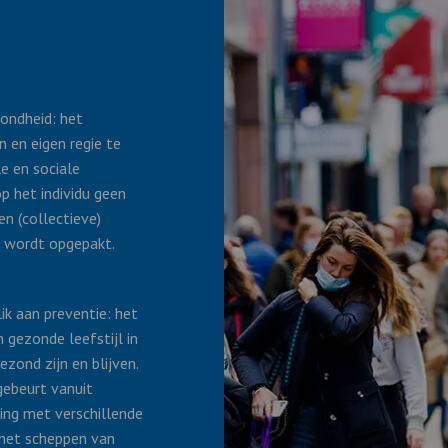
ondheid: het
 en eigen regie te
le en sociale
p het individu geen
en (collectieve)
D wordt opgepakt.
k aan preventie: het
gezonde leefstijl in
ond zijn en blijven.
gebeurt vanuit
ing met verschillende
 het scheppen van