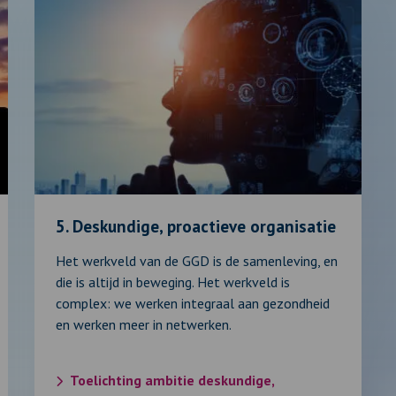
Lees
verder
over:
5.
Deskundige,
proactieve
organisatie
5. Deskundige, proactieve organisatie
Het werkveld van de GGD is de samenleving, en
die is altijd in beweging. Het werkveld is
complex: we werken integraal aan gezondheid
en werken meer in netwerken.
Toelichting ambitie deskundige,