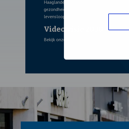
Haaglanden vanuit een regionaal perspectie
gezondheid voor alle inwoners in de regio, 
levensloop.
Video visie 2030
Bekijk onze visie in deze video (2 minuten).