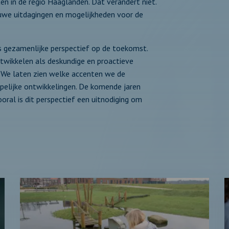
n in de regio Haaglanden. Dat verandert niet.
euwe uitdagingen en mogelijkheden voor de
s gezamenlijke perspectief op de toekomst.
ntwikkelen als deskundige en proactieve
. We laten zien welke accenten we de
pelijke ontwikkelingen. De komende jaren
oral is dit perspectief een uitnodiging om
Lees
L
verder
v
over:
o
2.
3