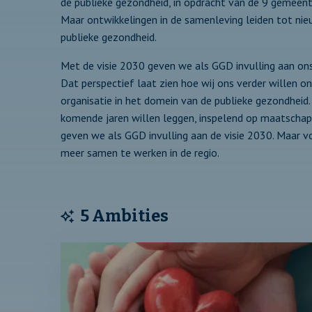
de publieke gezondheid, in opdracht van de 9 gemeente
Maar ontwikkelingen in de samenleving leiden tot ni
publieke gezondheid.
Met de visie 2030 geven we als GGD invulling aan on
Dat perspectief laat zien hoe wij ons verder willen o
organisatie in het domein van de publieke gezondheid
komende jaren willen leggen, inspelend op maatschap
geven we als GGD invulling aan de visie 2030. Maar vo
meer samen te werken in de regio.
5 Ambities
Lees
verder
over:
1.