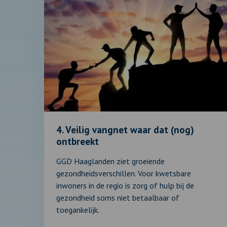
Lees
verder
over:
4.
Veilig
vangnet
waar
dat
(nog)
ontbreekt
4. Veilig vangnet waar dat (nog)
ontbreekt
GGD Haaglanden ziet groeiende
gezondheidsverschillen. Voor kwetsbare
inwoners in de regio is zorg of hulp bij de
gezondheid soms niet betaalbaar of
toegankelijk.