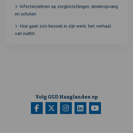
Infectieziekten op zorginstellingen, kinderopvang
en scholen
Hoe gaat zo'n bezoek in zijn werk: het verhaal
van Judith
Volg GGD Haaglanden op
Bezoek
Deze
Bezoek
Deze
Bezoek
Deze
Bezoek
Deze
Bezoek
Deze
onze
link
onze
link
onze
link
onze
link
onze
link
facebook
opent
twitter
opent
instagram
opent
linkedin
opent
youtube
opent