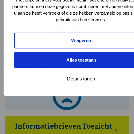
kinderopvang
partners kunnen deze gegevens combineren met andere inform
u aan ze heeft verstrekt of die ze hebben verzameld op basi
gebruik van hun services.
Weigeren
Klacht of zorgen over
Alles toestaan
kinderopvang
Details tonen
Informatiebrieven Toezicht