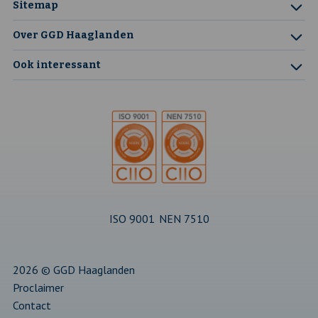
Sitemap
pagina
in
pagina
in
pagina
in
pagina
in
pagina
in
Over GGD Haaglanden
een
een
een
een
een
Ook interessant
nieuw
nieuw
nieuw
nieuw
nieuw
tabblad
tabblad
tabblad
tabblad
tabblad
ISO 9001
NEN 7510
2026 © GGD Haaglanden
Proclaimer
Contact