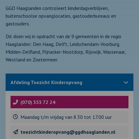
GGD Haaglanden controleert kinderdagverblijven,
buitenschoolse opvanglocaties, gastouderbureaus en
gastouders.
Dit doen wij in opdracht van de 9 gemeenten in de regio
Haaglanden: Den Haag, Delft, Leidschendam-Voorburg,
Midden-Delfland, Pijnacker-Nootdorp, Rijswijk, Wassenaar,
Westland en Zoetermeer.
Sluit
Afdeling Toezicht Kinderopvang
blok
met
informatie
over
(070) 353 72 24
Maandag t/m vrijdag van 8.30 tot 17.00 uur
toezichtkinderopvang@ggdhaaglanden.nl