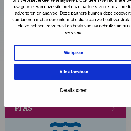
Kwik
ons websiteverkeer te analyseren. Ook delen we informatie ov
uw gebruik van onze site met onze partners voor social medi
adverteren en analyse. Deze partners kunnen deze gegeven
combineren met andere informatie die u aan ze heeft verstrekt
die ze hebben verzameld op basis van uw gebruik van hun
services.
Weigeren
Lood in kraanwater
Alles toestaan
Details tonen
PFAS