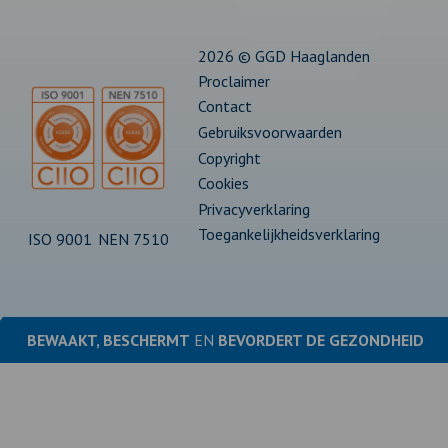
tabblad
tabblad
tabblad
tabblad
tabblad
2026 © GGD Haaglanden
Proclaimer
Contact
Gebruiksvoorwaarden
Copyright
Cookies
Privacyverklaring
Toegankelijkheidsverklaring
ISO 9001
NEN 7510
BEWAAKT, BESCHERMT
EN
BEVORDERT DE
GEZONDHEID