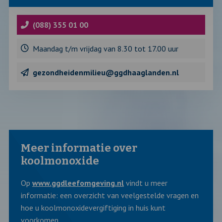
blok
met
informatie
over
(088) 355 01 00
Maandag t/m vrijdag van 8.30 tot 17.00 uur
gezondheidenmilieu@ggdhaaglanden.nl
Meer informatie over
koolmonoxide
Op
www.ggdleefomgeving.nl
vindt u meer
informatie: een overzicht van veelgestelde vragen en
hoe u koolmonoxidevergiftiging in huis kunt
voorkomen.