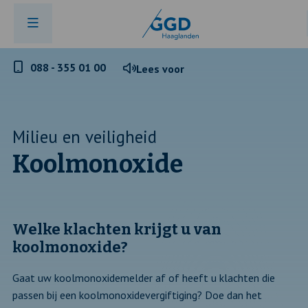
Telefoonnummer
088 - 355 01 00
Lees voor
GGD
Haaglanden
Milieu en veiligheid
Koolmonoxide
Welke klachten krijgt u van
koolmonoxide?
Gaat uw koolmonoxidemelder af of heeft u klachten die
passen bij een koolmonoxidevergiftiging? Doe dan het