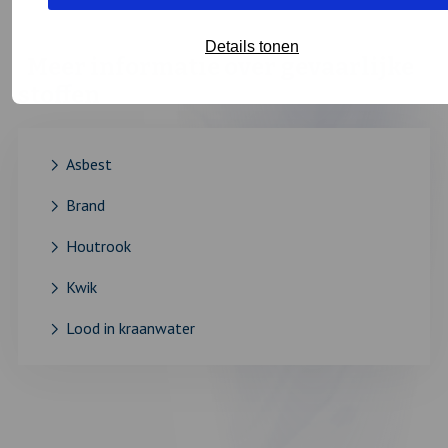
Details tonen
Meer informatie over gevaarlijke
stoffen
Asbest
Brand
Houtrook
Kwik
Lood in kraanwater