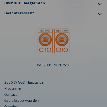
Over GGD Haaglanden
een
een
een
een
een
Ook interessant
nieuw
nieuw
nieuw
nieuw
nieuw
tabblad
tabblad
tabblad
tabblad
tabblad
ISO 9001
NEN 7510
2026 © GGD Haaglanden
Proclaimer
Contact
Gebruiksvoorwaarden
Copyright