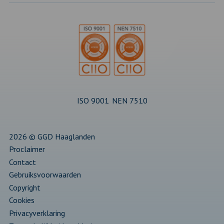
nieuw
nieuw
nieuw
nieuw
nieuw
tabblad
tabblad
tabblad
tabblad
tabblad
ISO 9001
NEN 7510
2026 © GGD Haaglanden
Proclaimer
Contact
Gebruiksvoorwaarden
Copyright
Cookies
Privacyverklaring