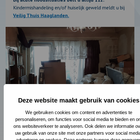
Kindermishandeling en/of huiselijk geweld meldt u bij
Veilig Thuis Haaglanden.
Deze website maakt gebruik van cookies
We gebruiken cookies om content en advertenties te
personaliseren, om functies voor social media te bieden en 
ons websiteverkeer te analyseren. Ook delen we informatie ov
uw gebruik van onze site met onze partners voor social medi
adverteren en analyse. Deze partners kunnen deze gegeven