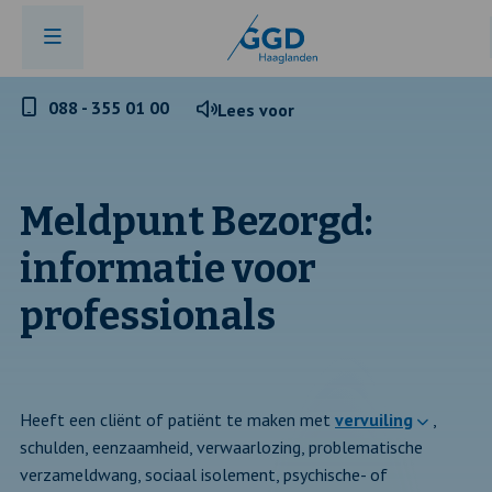
Telefoonnummer
088 - 355 01 00
Lees voor
GGD
Haaglanden
Meldpunt Bezorgd:
informatie voor
professionals
Heeft een cliënt of patiënt te maken met
vervuiling
,
schulden, eenzaamheid, verwaarlozing, problematische
verzameldwang, sociaal isolement, psychische- of