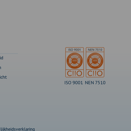
id
n
icht
ISO 9001
NEN 7510
ijkheidsverklaring