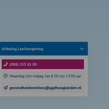
Sluit
Afdeling Leefomgeving
blok
met
informatie
over
(088) 355 01 00
Maandag t/m vrijdag van 8.30 tot 17.00 uur
gezondheidenmilieu@ggdhaaglanden.nl