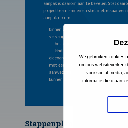
aanpak is daarom aan te bevelen. Stel daaro
projectteam samen en stel met elkaar een i
aanpak op om:
binnen de gemeente loden leidingen op t
vervangen voor wat betreft in elk geval:
Dez
het eigen gemeentelijk vastgoed;
kindlocaties zoals kinderdagverblijven
We gebruiken cookies om
eigenaren, bewoners en/of gebruikers va
met een bouwjaar vóór 1960 te informer
om ons websiteverkeer t
aanwezigheid van loden leidingen, de risi
voor social media, 
kunnen doen.
informatie die u aan z
Stappenplan voor gemeent