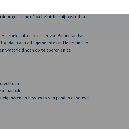
inkwaterleidingen
is een geschikt
nair projectteam. Ook helpt het bij opstellen
 verzoek, dat de minister van Binnenlandse
eft gedaan aan alle gemeentes in Nederland. In
en waterleidingen op te sporen en te
rojectteam.
van aanpak.
oor eigenaren en bewoners van panden gebouwd