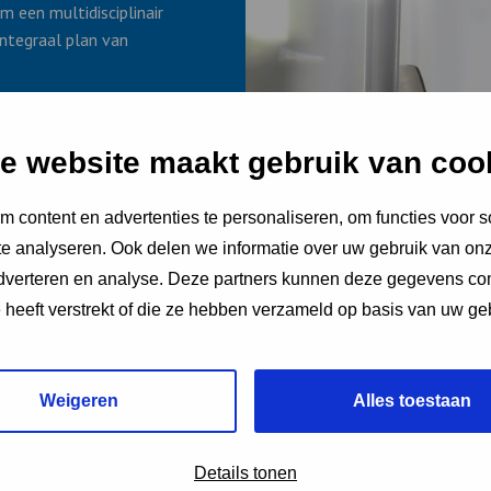
m een multidisciplinair
ntegraal plan van
e sporen en te
e website maakt gebruik van coo
 en scholen.
 content en advertenties te personaliseren, om functies voor s
n woningen en panden
en over de mogelijke
e analyseren. Ook delen we informatie over uw gebruik van onz
co’s daarvan en wat ze
adverteren en analyse. Deze partners kunnen deze gegevens c
e heeft verstrekt of die ze hebben verzameld op basis van uw ge
Weigeren
Alles toestaan
en
Details tonen