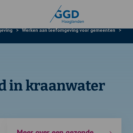
eving
>
Werken aan leefomgeving voor gemeenten
>
d in kraanwater
Meer over een gezonde