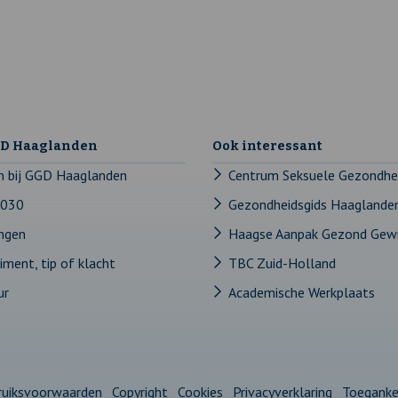
GD Haaglanden
Ook interessant
n bij GGD Haaglanden
Centrum Seksuele Gezondhe
2030
Gezondheidsgids Haaglande
ingen
Haagse Aanpak Gezond Gew
ment, tip of klacht
TBC Zuid-Holland
ur
Academische Werkplaats
ruiksvoorwaarden
Copyright
Cookies
Privacyverklaring
Toegankel