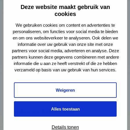
Deze website maakt gebruik van
cookies
We gebruiken cookies om content en advertenties te
Is botulisme gevaarlijk voor mensen?
personaliseren, om functies voor social media te bieden
en om ons websiteverkeer te analyseren. Ook delen we
Botulisme is helaas niet te voorkomen. Het is vaak niet
informatie over uw gebruik van onze site met onze
gevaarlijk voor de mens, maar rottende kadavers kunnen wel
partners voor social media, adverteren en analyse. Deze
andere ziekteverwekkers bij zich dragen. Neem daarom een
partners kunnen deze gegevens combineren met andere
aantal voorzorgsmaatregelen:
informatie die u aan ze heeft verstrekt of die ze hebben
verzameld op basis van uw gebruik van hun services.
Raak dode of zieke dieren in of bij het water niet aan
Ga niet vissen of zwemmen in dit water
Weigeren
Gebruik het water niet. Ook niet om de tuin te sproeien
of de auto te wassen.
Alles toestaan
Honden en botulisme
Botulisme is zeldzaam bij honden, maar bij inname van grote
Details tonen