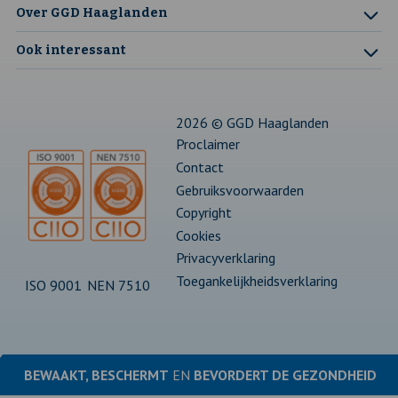
Over GGD Haaglanden
een
een
een
een
een
Ook interessant
nieuw
nieuw
nieuw
nieuw
nieuw
tabblad
tabblad
tabblad
tabblad
tabblad
2026 © GGD Haaglanden
Proclaimer
Contact
Gebruiksvoorwaarden
Copyright
Cookies
Privacyverklaring
Toegankelijkheidsverklaring
ISO 9001
NEN 7510
BEWAAKT, BESCHERMT
EN
BEVORDERT DE
GEZONDHEID