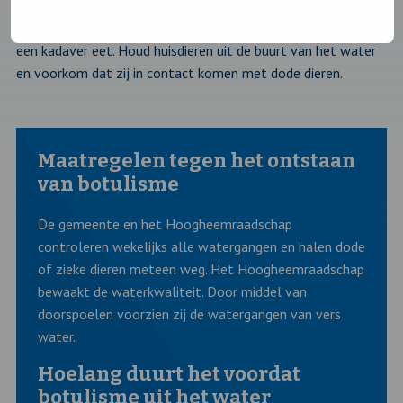
hoeveelheden gif is het risico op ziekteverschijnselen
aanwezig. Dit kan bijvoorbeeld gebeuren als een hond van
een kadaver eet. Houd huisdieren uit de buurt van het water
en voorkom dat zij in contact komen met dode dieren.
Maatregelen tegen het ontstaan
van botulisme
De gemeente en het Hoogheemraadschap
controleren wekelijks alle watergangen en halen dode
of zieke dieren meteen weg. Het Hoogheemraadschap
bewaakt de waterkwaliteit. Door middel van
doorspoelen voorzien zij de watergangen van vers
water.
Hoelang duurt het voordat
botulisme uit het water