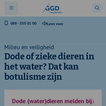
Telefoonnummer
088 - 355 01 00
Lees voor
GGD
Haaglanden
Milieu en veiligheid
Dode of zieke dieren in
het water? Dat kan
botulisme zijn
Dode (water)dieren melden bij