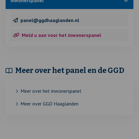
Sluit
Inwonerspanel
blok
met
informatie
over
panel@ggdhaaglanden.nl
Meld u aan voor het inwonerspanel
Meer over het panel en de GGD
Meer over het inwonerspanel
Meer over GGD Haaglanden