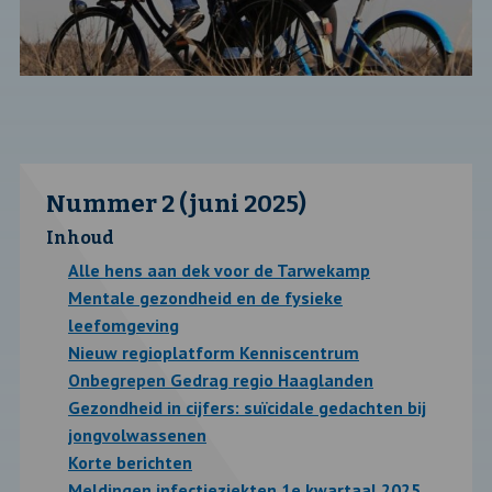
Nummer 2 (juni 2025)
Inhoud
Alle hens aan dek voor de Tarwekamp
Mentale gezondheid en de fysieke
leefomgeving
Nieuw regioplatform Kenniscentrum
Onbegrepen Gedrag regio Haaglanden
Gezondheid in cijfers: suïcidale gedachten bij
jongvolwassenen
Korte berichten
Meldingen infectieziekten 1e kwartaal 2025