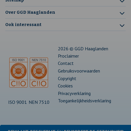
Sitemap
pagina
in
pagina
in
pagina
in
pagina
in
pagina
in
Over GGD Haaglanden
een
een
een
een
een
Ook interessant
nieuw
nieuw
nieuw
nieuw
nieuw
tabblad
tabblad
tabblad
tabblad
tabblad
2026 © GGD Haaglanden
Proclaimer
Contact
Gebruiksvoorwaarden
Copyright
Cookies
Privacyverklaring
Toegankelijkheidsverklaring
ISO 9001
NEN 7510