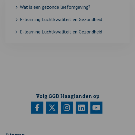
Wat is een gezonde leefomgeving?
E-learning Luchtkwaliteit en Gezondheid
E-learning Luchtkwaliteit en Gezondheid
Volg GGD Haaglanden op
Bezoek
Deze
Bezoek
Deze
Bezoek
Deze
Bezoek
Deze
Bezoek
Deze
onze
link
onze
link
onze
link
onze
link
onze
link
facebook
opent
twitter
opent
instagram
opent
linkedin
opent
youtube
opent