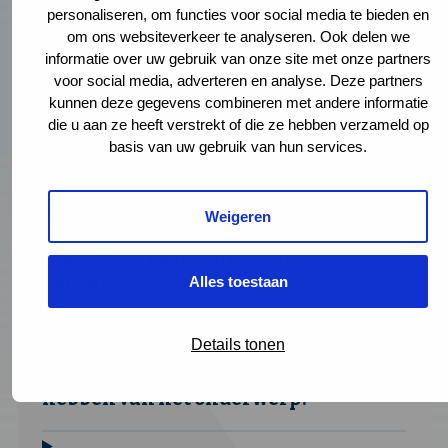
personaliseren, om functies voor social media te bieden en
Vragen over (de cursus) koolmonoxide? Stel ze aan de
om ons websiteverkeer te analyseren. Ook delen we
afdeling Leefomgeving via
informatie over uw gebruik van onze site met onze partners
gezondheidenmilieu@ggdhaaglanden.nl
of (088)
voor social media, adverteren en analyse. Deze partners
355 01 00.
kunnen deze gegevens combineren met andere informatie
die u aan ze heeft verstrekt of die ze hebben verzameld op
basis van uw gebruik van hun services.
Veelgestelde vragen
Weigeren
Voor wie is de online cursus
bedoeld?
Alles toestaan
Details tonen
Welke kennis moet de cursist
hebben van het onderwerp?