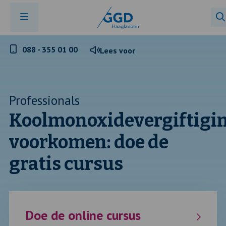
Telefoonnummer
088 - 355 01 00
Lees voor
GGD
Haaglanden
Professionals
Koolmonoxidevergiftigi
voorkomen: doe de
gratis cursus
Doe de online cursus