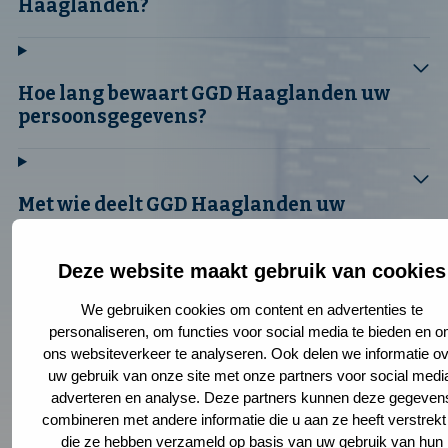
Haaglanden?
Hoe lang bewaart GGD Haaglanden uw
persoonsgegevens?
Met wie deelt GGD Haaglanden uw
gegevens?
Deze website maakt gebruik van cookies
We gebruiken cookies om content en advertenties te
Wat zijn uw rechten?
personaliseren, om functies voor social media te bieden en 
ons websiteverkeer te analyseren. Ook delen we informatie ov
uw gebruik van onze site met onze partners voor social medi
adverteren en analyse. Deze partners kunnen deze gegeven
Maakt de GGD gebruik van een algoritme
combineren met andere informatie die u aan ze heeft verstrekt
en/of automatische besluitvorming?
die ze hebben verzameld op basis van uw gebruik van hun