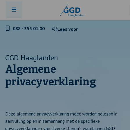
Telefoonnummer
088 - 355 01 00
Lees voor
GGD
Haaglanden
GGD Haaglanden
Algemene
privacyverklaring
Deze algemene privacyverklaring moet worden gelezen in
aanvulling op en in samenhang met de specifieke
privacyverklaringen van diverse thema’s waarbinnen GGD