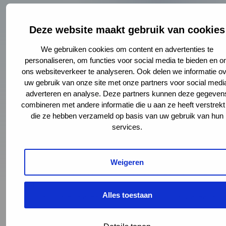
Het Haags Uitgaansonderzoek 2014 – Hoeveel gebruiken
jongeren en hoe gaan ze er mee om?;
Deze website maakt gebruik van cookies
Dakloos in Haaglanden – Kenmerken en problematiek van
feitelijk daklozen
We gebruiken cookies om content en advertenties te
Hoe (be)valt de huisartsenzorg in de nieuwe basis GGZ?;
personaliseren, om functies voor social media te bieden en 
Gezondheid in cijfers – Eenzaamheid;
ons websiteverkeer te analyseren. Ook delen we informatie ov
Korte berichten (inclusief meldingen infectieziekten).
uw gebruik van onze site met onze partners voor social medi
adverteren en analyse. Deze partners kunnen deze gegeven
Epidemiologisch Bulletin 2015 – nummer 1
(PDF, 1 MB)
combineren met andere informatie die u aan ze heeft verstrekt
die ze hebben verzameld op basis van uw gebruik van hun
Inhoud
services.
Redactioneel;
GGD ook voor toezicht en controle op gezondheidsrisico’s
Weigeren
– Interview met Isabella Vugs, wethouder zorg en welzijn
Zoetermeer;
Alles toestaan
Leerlingen richting gezond gewicht – Ketenaanpak gezond
gewicht op basisscholen in Den Haag;
Ondervoeding bedreigt gezondheid en welzijn ouderen;