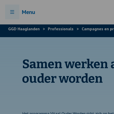
Menu
GGD Haaglanden
>
Professionals
>
Campagnes en p
Samen werken a
ouder worden
Het programma Vitaal Ouder Worden richt zich op het 