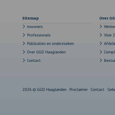
facebook
opent
twitter
opent
instagram
opent
linkedin
opent
youtube
opent
pagina
in
pagina
in
pagina
in
pagina
in
pagina
in
Sitemap
Over G
een
een
een
een
een
Inwoners
Werke
Professionals
Visie 
nieuw
nieuw
nieuw
nieuw
nieuw
Publicaties en onderzoeken
Afdel
tabblad
tabblad
tabblad
tabblad
tabblad
Over GGD Haaglanden
Compli
Contact
Bestu
2026 © GGD Haaglanden
Proclaimer
Contact
Geb