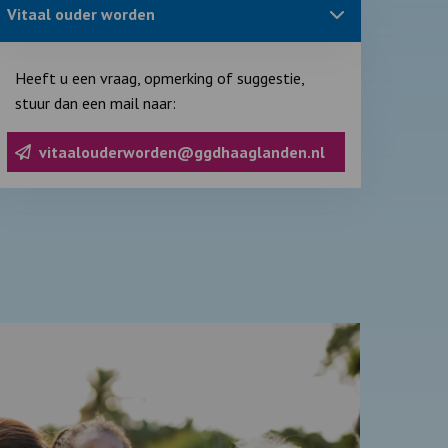
Sluit
Vitaal ouder worden
blok
met
informatie
over
Heeft u een vraag, opmerking of suggestie,
stuur dan een mail naar:
vitaalouderworden@ggdhaaglanden.nl