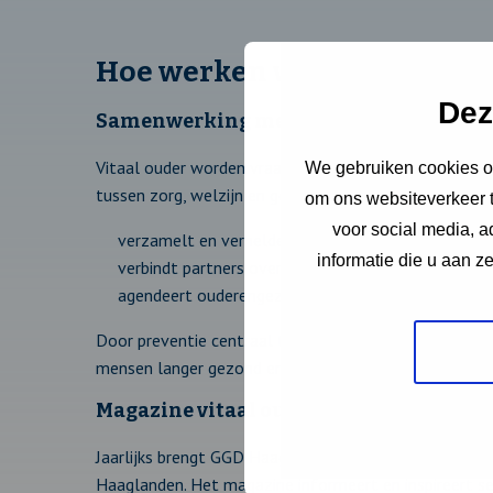
Hoe werken we aan vitaal 
Dez
Samenwerking met professionals
Vitaal ouder worden vraagt om een gezamenlijke, do
We gebruiken cookies om
tussen zorg, welzijn en gemeenten is cruciaal. GGD H
om ons websiteverkeer t
voor social media, 
verzamelt en verheldert gezondheidsdata;
informatie die u aan z
verbindt partners over domeinen heen;
agendeert ouderengezondheid in beleid en samenwe
Door preventie centraal te stellen en samen te werk
mensen langer gezond en zelfstandig blijven.
Magazine vitaal ouder worden
Jaarlijks brengt GGD Haaglanden het magazine Vitaal 
Haaglanden. Het magazine informeert en inspireert se