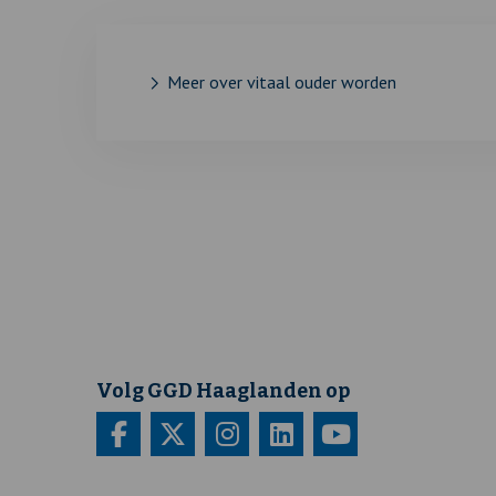
Meer over vitaal ouder worden
Volg GGD Haaglanden op
Bezoek
Deze
Bezoek
Deze
Bezoek
Deze
Bezoek
Deze
Bezoek
Deze
onze
link
onze
link
onze
link
onze
link
onze
link