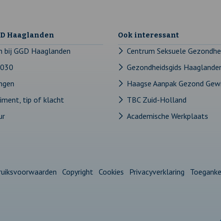
GD Haaglanden
Ook interessant
n bij GGD Haaglanden
Centrum Seksuele Gezondhe
2030
Gezondheidsgids Haaglande
ingen
Haagse Aanpak Gezond Gew
ment, tip of klacht
TBC Zuid-Holland
ur
Academische Werkplaats
ruiksvoorwaarden
Copyright
Cookies
Privacyverklaring
Toegankel