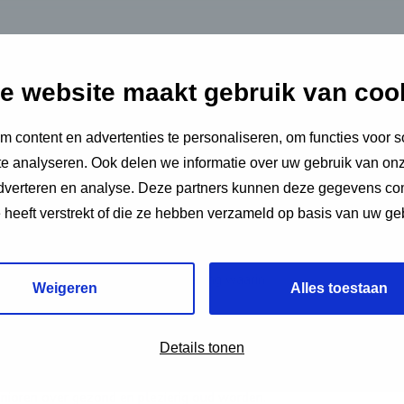
ouder worden?
e website maakt gebruik van coo
meinoverstijgende aanpak. Samenwerking
 content en advertenties te personaliseren, om functies voor s
aaglanden:
e analyseren. Ook delen we informatie over uw gebruik van onz
adverteren en analyse. Deze partners kunnen deze gegevens c
e heeft verstrekt of die ze hebben verzameld op basis van uw ge
rking.
en dragen we bij aan een samenleving waarin
Weigeren
Alles toestaan
Details tonen
Ouder Worden uit voor senioren in regio
nioren over gezond en plezierig oud worden.