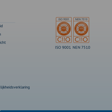
id
n
icht
ISO 9001
NEN 7510
ijkheidsverklaring