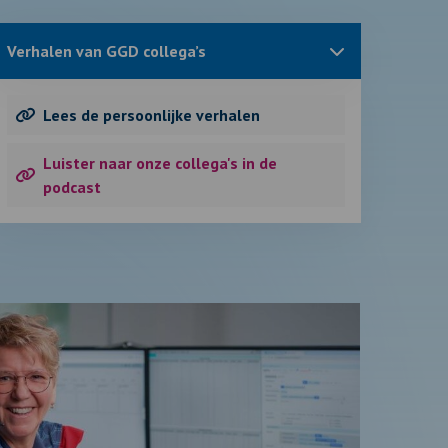
Sluit
Verhalen van GGD collega’s
blok
met
informatie
over
Lees de persoonlijke verhalen
Luister naar onze collega's in de
podcast