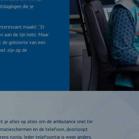
itdagingen die je
interessant maakt: “Er
en aan de lijn hebt. Maar
et de geboorte van een
het zijn op de
et je alles op alles om de ambulance snel ter
formatieschermen en de telefoon, doorloopt
ens rustig. Ieder telefoontje is weer anders.