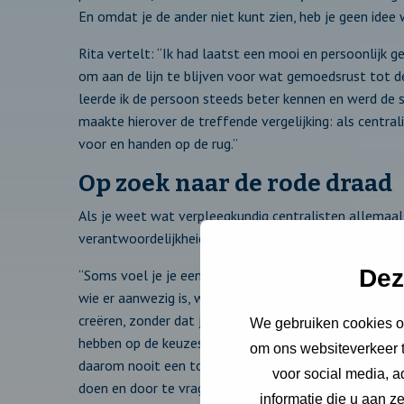
En omdat je de ander niet kunt zien, heb je geen idee w
Rita vertelt: “Ik had laatst een mooi en persoonlijk
om aan de lijn te blijven voor wat gemoedsrust tot d
leerde ik de persoon steeds beter kennen en werd de si
maakte hierover de treffende vergelijking: als centra
voor en handen op de rug.”
Op zoek naar de rode draad
Als je weet wat verpleegkundig centralisten allemaal 
verantwoordelijkheid komt kijken. Gelukkig weet Rita 
Dez
“Soms voel je je een soort van rechercheur. Je probeert
wie er aanwezig is, wat er gebeurt en waarom iemand h
creëren, zonder dat je dingen hebt gevraagd. En dat ka
We gebruiken cookies om
hebben op de keuzes die je maakt voor de zorg die nodi
om ons websiteverkeer t
daarom nooit een toestandsbeeld invullen voor een a
voor social media, 
doen en door te vragen wanneer iets niet duidelijk is.”
informatie die u aan z