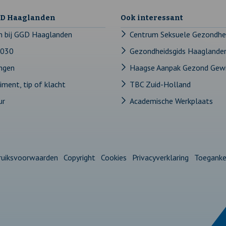
GD Haaglanden
Ook interessant
n bij GGD Haaglanden
Centrum Seksuele Gezondhe
2030
Gezondheidsgids Haaglande
ingen
Haagse Aanpak Gezond Gew
ment, tip of klacht
TBC Zuid-Holland
ur
Academische Werkplaats
ruiksvoorwaarden
Copyright
Cookies
Privacyverklaring
Toegankel