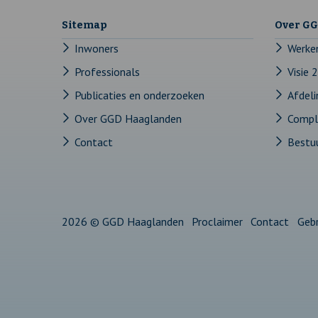
pagina
in
pagina
in
pagina
in
pagina
in
pagina
in
Sitemap
Over G
een
een
een
een
een
Inwoners
Werke
Professionals
Visie 
nieuw
nieuw
nieuw
nieuw
nieuw
Publicaties en onderzoeken
Afdel
tabblad
tabblad
tabblad
tabblad
tabblad
Over GGD Haaglanden
Compli
Contact
Bestu
2026 © GGD Haaglanden
Proclaimer
Contact
Geb