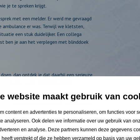
ie je te spreken krijgt.
 gesprek met een melder. Er werd me gevraagd
e ambulance er was. Terwijl we kletsten,
tuatie een stuk duidelijker. Een collega
list ben je aan het verplegen met blinddoek
doen, dan ontdek je dat daarbij een serieuze
precies hoe ze dit aan moet pakken.
e website maakt gebruik van coo
 in te schatten hoe de situatie in elkaar zit,
uilt. Het is makkelijk om zelf een beeld te
n best wel tricky zijn, omdat dat invloed kan
 content en advertenties te personaliseren, om functies voor s
g is. Als verpleegkundig centralist kun je
e analyseren. Ook delen we informatie over uw gebruik van onz
nder. Je leert daarom om nooit aannames te
adverteren en analyse. Deze partners kunnen deze gegevens c
e heeft verstrekt of die ze hebben verzameld op basis van uw ge