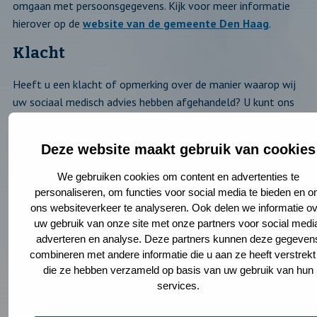
omgaan met persoonsgegevens. Kijk voor meer informatie
hierover op de
website van de gemeente Den Haag
.
Klacht
Heeft u een klacht of opmerking over de manier waarop wij
uw sociaal medisch advies hebben afgehandeld? U kunt ons
dit laten weten door een klachtenformulier in te vullen.
Onze klachtenfunctionaris neemt de klacht vervolgens in
Deze website maakt gebruik van cookies
behandeling en informeert u verder over de
klachtenprocedure van GGD Haaglanden. Kijk op
We gebruiken cookies om content en advertenties te
www.ggdhaaglanden.nl/klacht
voor meer informatie.
personaliseren, om functies voor social media te bieden en 
ons websiteverkeer te analyseren. Ook delen we informatie ov
uw gebruik van onze site met onze partners voor social medi
adverteren en analyse. Deze partners kunnen deze gegeven
combineren met andere informatie die u aan ze heeft verstrekt
Deel deze pagina
die ze hebben verzameld op basis van uw gebruik van hun
services.
Link kopiëren
Deel via Email