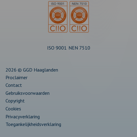
tabblad
tabblad
tabblad
tabblad
tabblad
ISO 9001
NEN 7510
2026 © GGD Haaglanden
Proclaimer
Contact
Gebruiksvoorwaarden
Copyright
Cookies
Privacyverklaring
Toegankelijkheidsverklaring