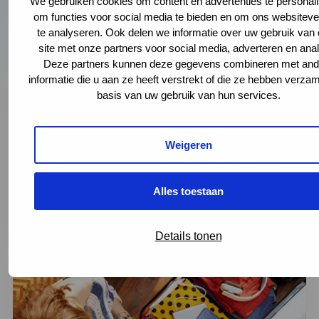
We gebruiken cookies om content en advertenties te personali
om functies voor social media te bieden en om ons websitev
te analyseren. Ook delen we informatie over uw gebruik van
site met onze partners voor social media, adverteren en ana
Deze partners kunnen deze gegevens combineren met and
informatie die u aan ze heeft verstrekt of die ze hebben verza
basis van uw gebruik van hun services.
Gezonde zomer
Weigeren
De zomer is een heerlijk seizoen om veel buiten te
zijn. We geven graag advies hoe u gezond blijft tijdens
warme dagen.
Alles toestaan
Meer over een gezonde zomer
Details tonen
Lees
verder
over:
Seksuele