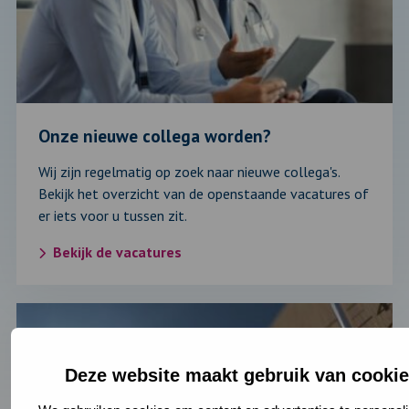
worden?
Onze nieuwe collega worden?
Wij zijn regelmatig op zoek naar nieuwe collega's.
Bekijk het overzicht van de openstaande vacatures of
er iets voor u tussen zit.
Bekijk de vacatures
Lees
verder
over:
Deze website maakt gebruik van cooki
Gezonde
zomer