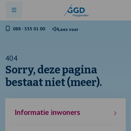
Telefoonnummer
088 - 355 01 00
Lees voor
GGD
Haaglanden
404
Sorry, deze pagina
bestaat niet (meer).
Informatie inwoners