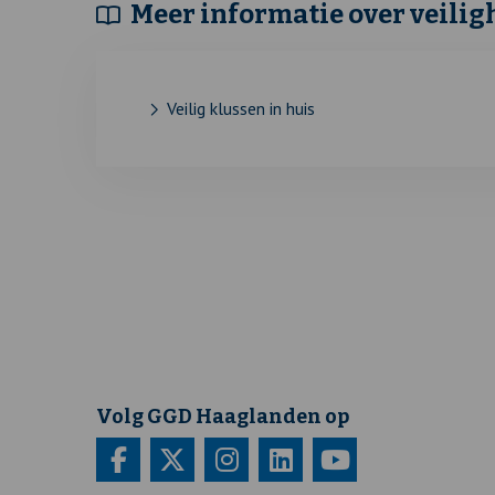
Meer informatie over veilig
Veilig klussen in huis
Volg GGD Haaglanden op
Bezoek
Deze
Bezoek
Deze
Bezoek
Deze
Bezoek
Deze
Bezoek
Deze