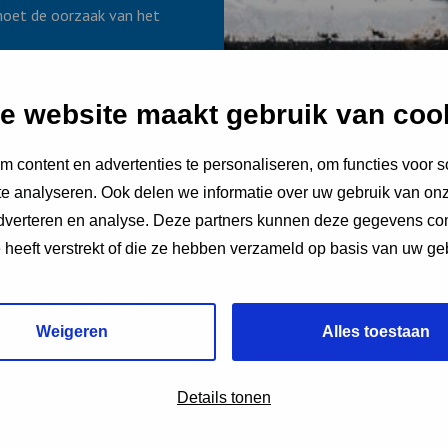
moet de oorzaak van het
 schimmel
e website maakt gebruik van coo
ak van
 content en advertenties te personaliseren, om functies voor s
n andere
e analyseren. Ook delen we informatie over uw gebruik van onz
adverteren en analyse. Deze partners kunnen deze gegevens c
e heeft verstrekt of die ze hebben verzameld op basis van uw ge
 van keelpijn, niezen en
de ademhaling en
rijgen vaker klachten.
Weigeren
Alles toestaan
cht in huis te laten, kan
het om het huis genoeg
Details tonen
l vocht in huis wordt