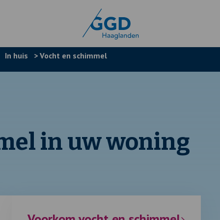
>
In huis
>
Vocht en schimmel
mel in uw woning
Voorkom vocht en schimmel