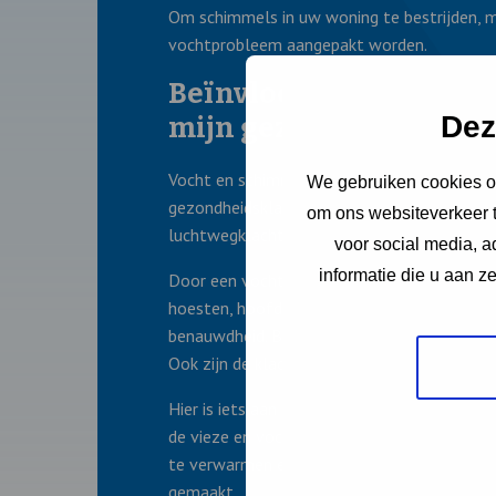
Om schimmels in uw woning te bestrijden, 
vochtprobleem aangepakt worden.
Beïnvloeden vocht en
Dez
mijn gezondheid?
Vocht en schimmels zijn vaak niet de oorza
We gebruiken cookies om
gezondheidsklachten, maar kunnen astma e
om ons websiteverkeer t
luchtwegklachten wel verergeren.
voor social media, 
informatie die u aan z
Door een vochtige woning kunt u last krijgen
hoesten, hoofdpijn, verstopte neus, piepen
benauwdheid. Bij mensen die allergisch zijn, k
Ook zijn de klachten dan heviger.
Hier is iets aan te doen. Door altijd frisse lu
de vieze en vochtige lucht weg. Ook helpt 
te verwarmen en te voorkomen dat er tevee
gemaakt.