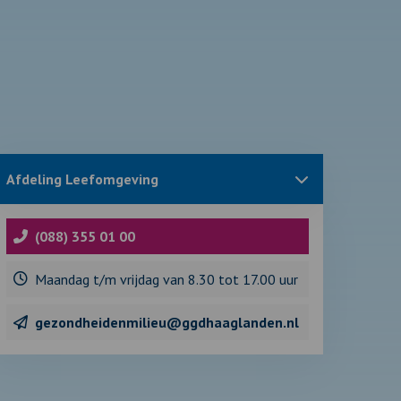
Sluit
Afdeling Leefomgeving
blok
met
informatie
over
(088) 355 01 00
Maandag t/m vrijdag van 8.30 tot 17.00 uur
gezondheidenmilieu@ggdhaaglanden.nl