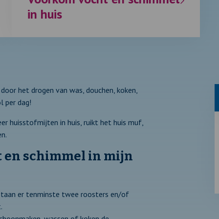
in huis
t door het drogen van was, douchen, koken,
l per dag!
r huisstofmijten in huis, ruikt het huis muf,
en.
t en schimmel in mijn
 staan er tenminste twee roosters en/of
.
, schoonmaken, wassen of koken de