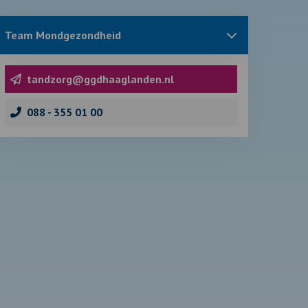
Sluit
Team Mondgezondheid
blok
met
informatie
over
tandzorg@ggdhaaglanden.nl
088 - 355 01 00