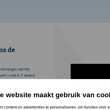
ns de
 verzorgen van het
unt u ook in 5 andere
e website maakt gebruik van coo
 бременност
 content en advertenties te personaliseren, om functies voor s
ąży