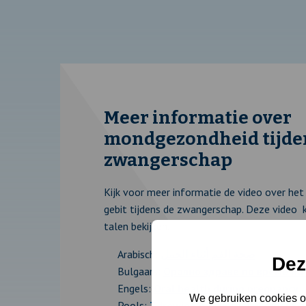
Meer informatie over
mondgezondheid tijde
zwangerschap
Kijk voor meer informatie de video over het
gebit tijdens de zwangerschap. Deze video k
talen bekijken.
Arabisch:
صحة الفم أثناء الحمل
Dez
Bulgaars:
Орално здраве по време на
Engels:
Oral health during pregnancy
We gebruiken cookies om
Pools:
Zdrowie jamy ustnej w czasie ci