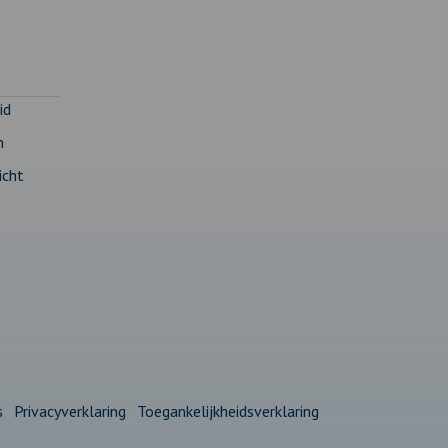
id
n
icht
s
Privacyverklaring
Toegankelijkheidsverklaring