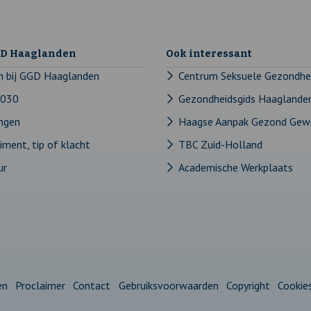
GD Haaglanden
Ook interessant
n bij GGD Haaglanden
Centrum Seksuele Gezondhe
2030
Gezondheidsgids Haaglande
ingen
Haagse Aanpak Gezond Gew
ment, tip of klacht
TBC Zuid-Holland
ur
Academische Werkplaats
en
Proclaimer
Contact
Gebruiksvoorwaarden
Copyright
Cookie