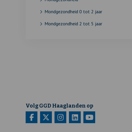
Mondgezondheid 0 tot 2 jaar
Mondgezondheid 2 tot 5 jaar
Volg GGD Haaglanden op
Bezoek
Deze
Bezoek
Deze
Bezoek
Deze
Bezoek
Deze
Bezoek
Deze
onze
link
onze
link
onze
link
onze
link
onze
link