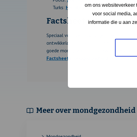
om ons websiteverkeer t
Turks:
Hamilelikte ağız sağlığı
voor social media, 
Factsheet voor verlos
informatie die u aan z
Speciaal voor verloskundigen heeft GGD Ha
ontwikkeld. Hierin vindt u meer informatie 
goede mondgezondheid bij zwangere vrouw
Factsheet mondgezondheid voor verlos
Meer over mondgezondheid
Mondgezondheid