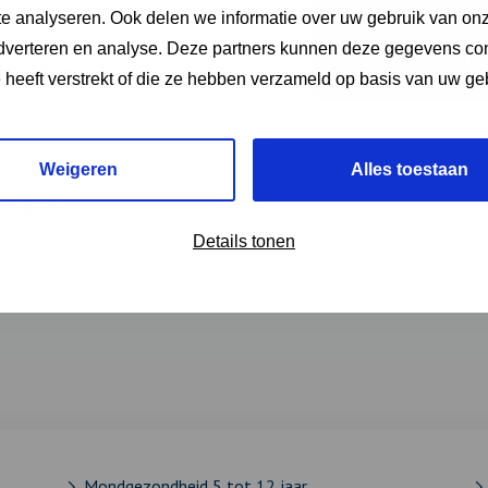
e analyseren. Ook delen we informatie over uw gebruik van onz
adverteren en analyse. Deze partners kunnen deze gegevens c
kundigen
e heeft verstrekt of die ze hebben verzameld op basis van uw ge
aglanden een factsheet
over het belang van een
Weigeren
Alles toestaan
en.
kundigen
Details tonen
Mondgezondheid 5 tot 12 jaar