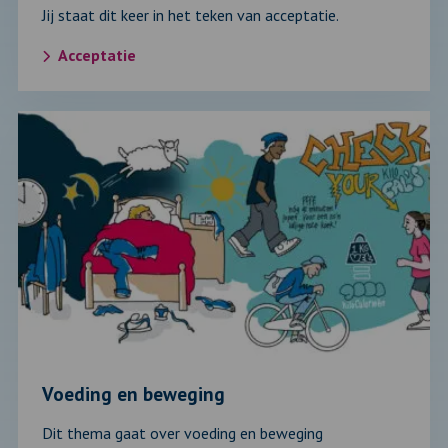
Jij staat dit keer in het teken van acceptatie.
Acceptatie
Lees
verder
over:
Voeding
en
beweging
Voeding en beweging
Dit thema gaat over voeding en beweging