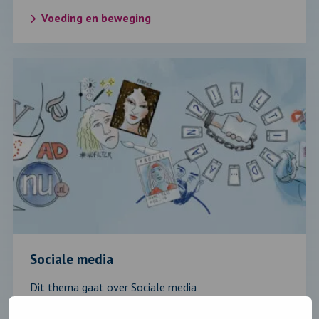
Voeding en beweging
Lees
verder
over:
Sociale
media
Sociale media
Dit thema gaat over Sociale media
Sociale media