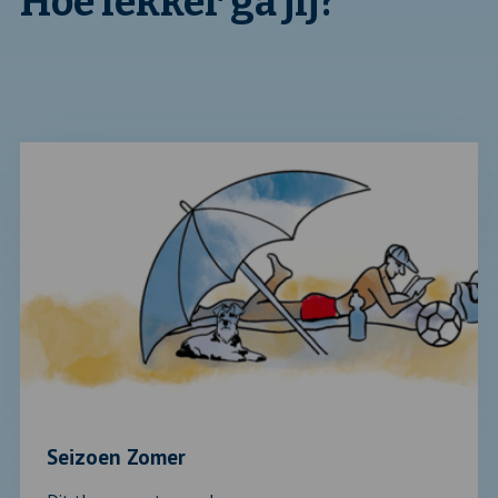
Hoe lekker ga jij?
Lees
verder
over:
Seizoen
Zomer
Seizoen Zomer