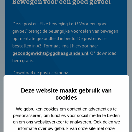
Bewegen voor een goed gevoel
Deze poster “Elke beweging telt! Voor een goed
gevoel” brengt de belangrijke voordelen van bewegen
op mentale gezondheid in beeld. De poster is te
bestellen in A3-formaat, mail hiervoor naar
gezondgewicht@ggdhaaglanden.nl
. Of download
hem gratis.
Download de poster <knop>
Deze website maakt gebruik van
cookies
We gebruiken cookies om content en advertenties te
personaliseren, om functies voor social media te bieden
en om ons websiteverkeer te analyseren. Ook delen we
informatie over uw gebruik van onze site met onze