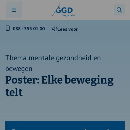
Telefoonnummer
088 - 355 01 00
Lees voor
GGD
Haaglanden
Thema mentale gezondheid en
bewegen
Poster: Elke beweging
telt