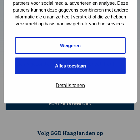
partners voor social media, adverteren en analyse. Deze
partners kunnen deze gegevens combineren met andere
informatie die u aan ze heeft verstrekt of die ze hebben
verzameld op basis van uw gebruik van hun services.
Weigeren
Bewegen is gezond en geeft een goed gevoel! Het helpt bij
Alles toestaan
ontspannen, slapen en concentratie. Bovendien zorgt
bewegen voor energie, plezier en vertrouwen. Of je nu danst,
Details tonen
fietst, rent of buiten speelt, elke beweging telt!
POSTER DOWNLOAD
Volg GGD Haaglanden op