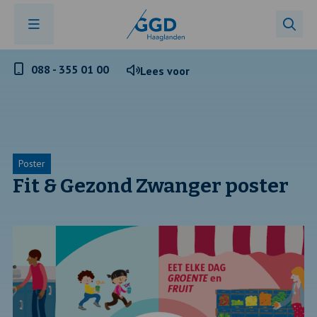
Telefoonnummer
088 - 355 01 00
Lees voor
GGD
Haaglanden
Poster
Fit & Gezond Zwanger poster