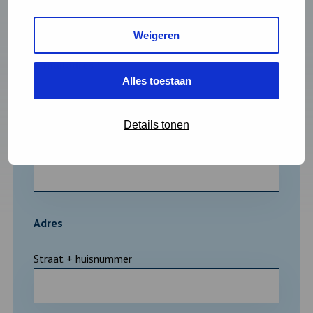
Weigeren
E-mailadres
*
Alles toestaan
Details tonen
Oplage
Adres
Straat + huisnummer