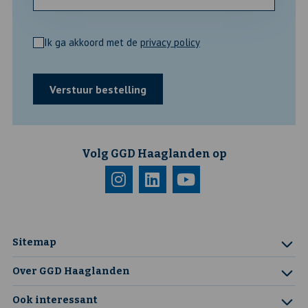
Privacy
Ik ga akkoord met de
privacy policy
*
Volg GGD Haaglanden op
Bezoek
Deze
Bezoek
Deze
Bezoek
Deze
onze
link
onze
link
onze
link
instagram
opent
linkedin
opent
youtube
opent
Sitemap
pagina
in
pagina
in
pagina
in
Over GGD Haaglanden
een
een
een
Ook interessant