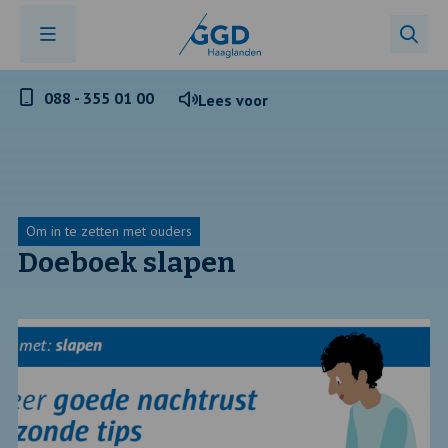
Telefoonnummer
088 - 355 01 00
Lees voor
GGD
Haaglanden
Om in te zetten met ouders
Doeboek slapen